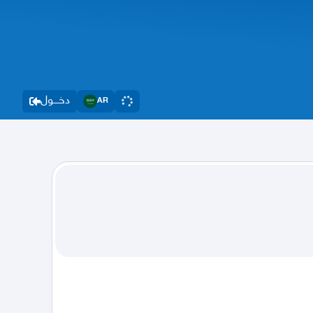
دخــــول
AR