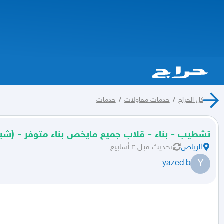
كل الحراج
/
خدمات مقاولات
/
خدمات
تشطيب - بناء - قلاب جميع مايخص بناء متوفر - (ش
الرياض
تحديث
قبل ٣ أسابيع
Y
yazed b