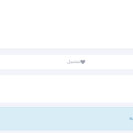
تفضيل
ه.