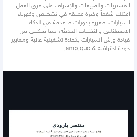
المشتريات والمبيعات والإشراف على فرق العمل. 
أمتلك شغفاً وخبرة عميقة في تشخيص وكهرباء 
السيارات، معززة بدورات متقدمة في الذكاء 
الاصطناعي والتقنيات الحديثة، مما يمكنني من 
قيادة ورش السيارات بكفاءة تشغيلية عالية ومعايير 
جودة احترافية.&amp;quot;