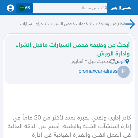
AR
قطع غيار وملحقات
/
خدمات فحص السيارات
/
حراج السيارات
أبحث عن وظيفة فحص السيارات ماقبل الشراء
وادارة الورش
الرس
تحديث
قبل ٣ أسابيع
P
promaxcar-alrass
كادر إداري وتقني بخبرة تمتد لأكثر من 20 عاماً في 
إدارة المنشآت الفنية والطبية. أجمع بين الدقة العالية 
في العمل الفني والقدرة القيادية في إدارة 