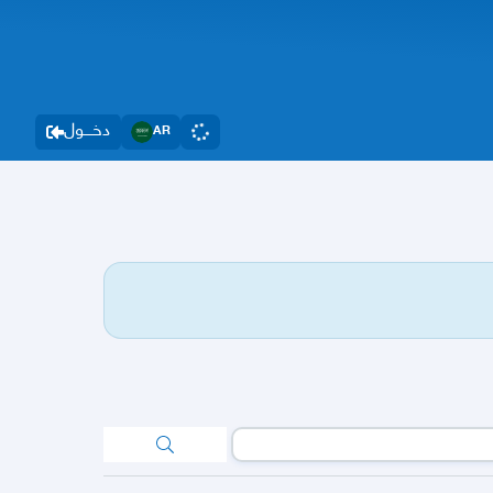
دخــــول
AR