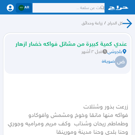
AR
كل الحراج
/
زراعة وحدائق
عندي كمية كبيرة من مشاتل فواكه خضار ازهار
بلجرشي
قبل ٣ أشهر
ض
ضويةة
وطماطم ريحان وشذاب  وكف مريم ومراميه وجوري 