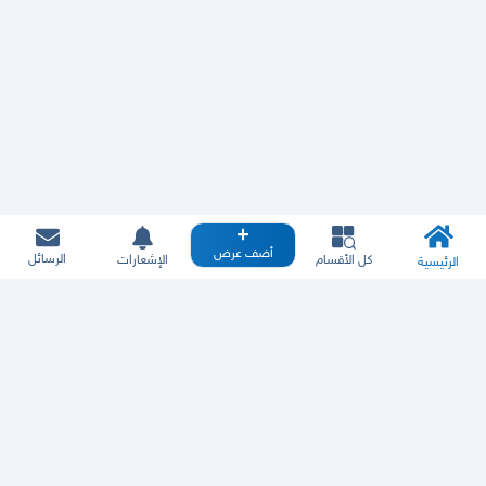
أضف عرض
الرسائل
كل الأقسام
الإشعارات
الرئيسية