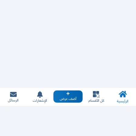
أضف عرض
الرسائل
كل الأقسام
الإشعارات
الرئيسية