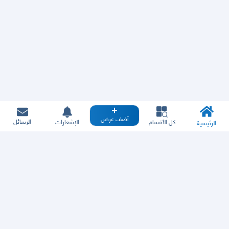
أضف عرض
الرسائل
كل الأقسام
الإشعارات
الرئيسية