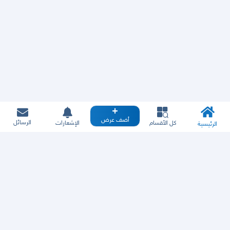
أضف عرض
الرسائل
كل الأقسام
الإشعارات
الرئيسية