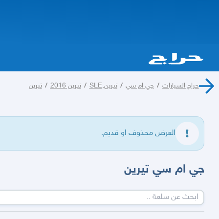
حراج السيارات
/
جي ام سي
/
تيرين,SLE
/
تيرين 2016
/
تيرين
العرض محذوف او قديم.
جي ام سي تيرين