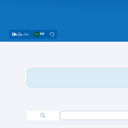
دخــــول
AR