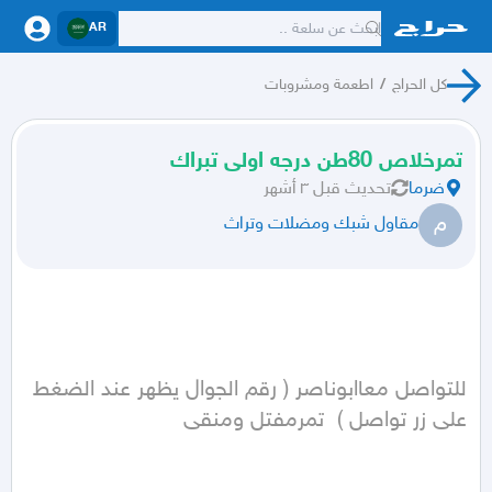
AR
كل الحراج
/
اطعمة ومشروبات
تمرخلاص 80طن درجه اولى تبراك
ضرما
تحديث
قبل ٣ أشهر
م
مقاول شبك ومضلات وتراث
للتواصل معاابوناصر ( رقم الجوال يظهر عند الضغط 
على زر تواصل )  تمرمفتل ومنقى