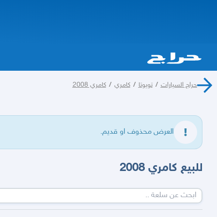
حراج السيارات
/
تويوتا
/
كامري
/
كامري 2008
العرض محذوف او قديم.
للبيع كامري 2008