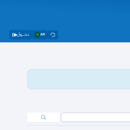
دخــــول
AR