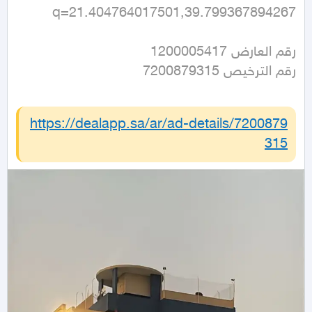
q=21.404764017501,39.799367894267
رقم الترخيص 7200879315
https://dealapp.sa/ar/ad-details/
7200879
315