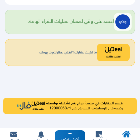
اعتمد على وفّي لضمان عمليات الشراء الهامة.
ما لقيت عقارك؟
اطلب عقارك
ولا يهمك
قسم العقارات في منصة حراج يتم تشغيلة بواسطة
رخصة فال للوساطة و التسويق رقم 1200006871
أضف عرض