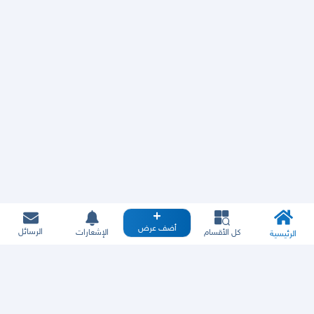
أضف عرض
الرسائل
كل الأقسام
الإشعارات
الرئيسية