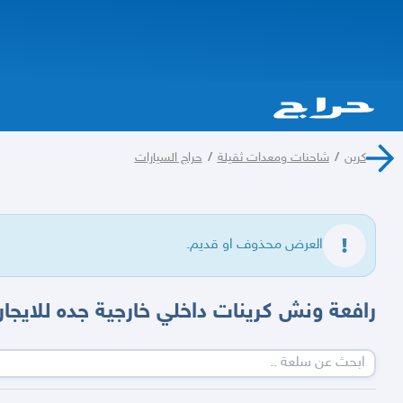
كرين
/
شاحنات ومعدات ثقيلة
/
حراج السيارات
العرض محذوف او قديم.
رافعة ونش كرينات داخلي خارجية جده للايجار