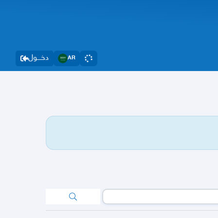
دخــــول
AR