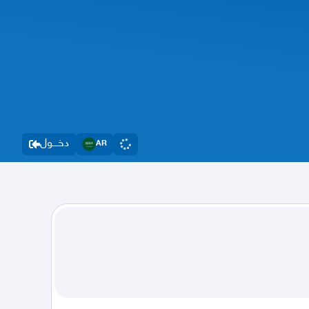
دخــــول
AR