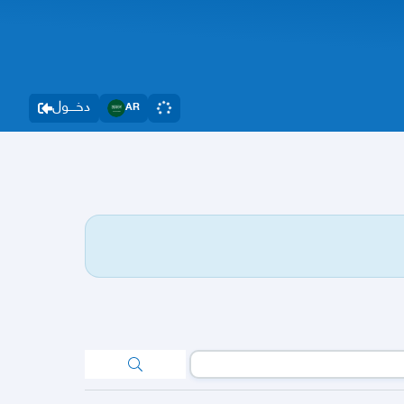
دخــــول
AR