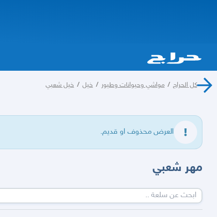
كل الحراج
/
مواشي وحيوانات وطيور
/
خيل
/
خيل شعبي
العرض محذوف او قديم.
مهر شعبي