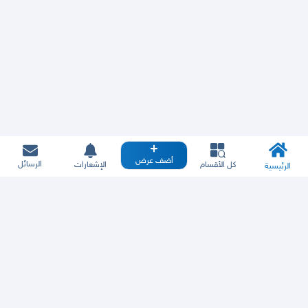
أضف عرض
الرسائل
كل الأقسام
الإشعارات
الرئيسية