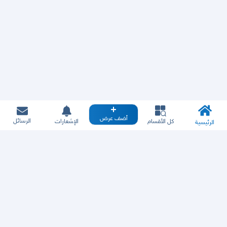
أضف عرض
الرسائل
كل الأقسام
الإشعارات
الرئيسية