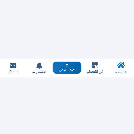
أضف عرض
الرسائل
كل الأقسام
الإشعارات
الرئيسية