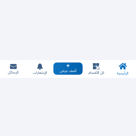
أضف عرض
الرسائل
كل الأقسام
الإشعارات
الرئيسية