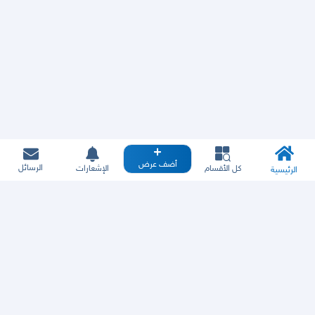
أضف عرض
الرسائل
كل الأقسام
الإشعارات
الرئيسية