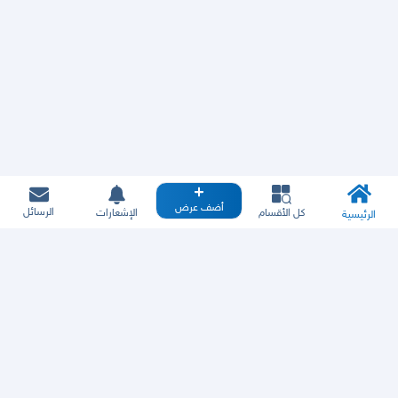
أضف عرض
الرسائل
كل الأقسام
الإشعارات
الرئيسية