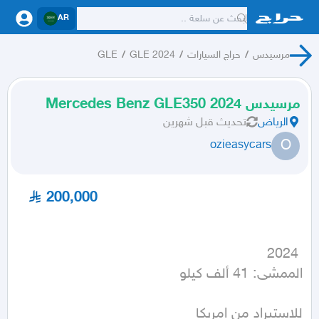
AR
مرسيدس
/
حراج السيارات
/
GLE 2024
/
GLE
مرسيدس 2024 Mercedes Benz GLE350
الرياض
تحديث
قبل شهرين
O
ozieasycars
200,000
الممشى: 41 ألف كيلو