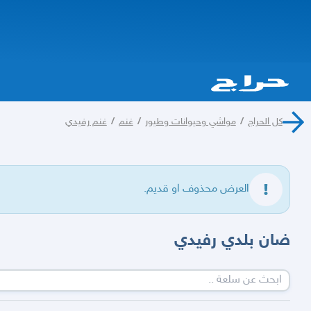
كل الحراج
/
مواشي وحيوانات وطيور
/
غنم
/
غنم رفيدي
العرض محذوف او قديم.
ضان بلدي رفيدي