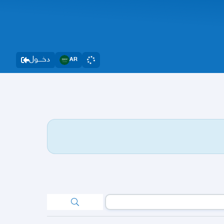
دخــــول
AR