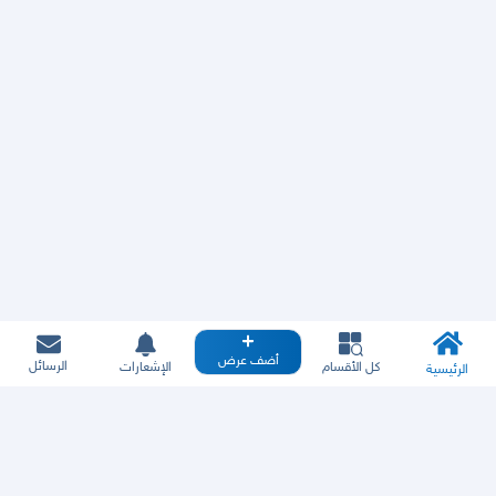
أضف عرض
الرسائل
كل الأقسام
الإشعارات
الرئيسية