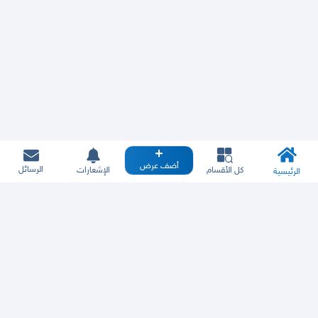
أضف عرض
الرسائل
كل الأقسام
الإشعارات
الرئيسية