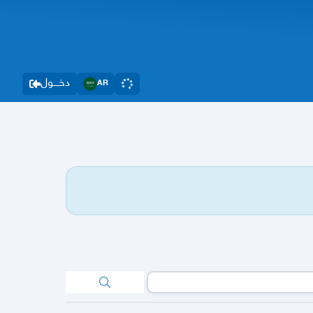
دخــــول
AR