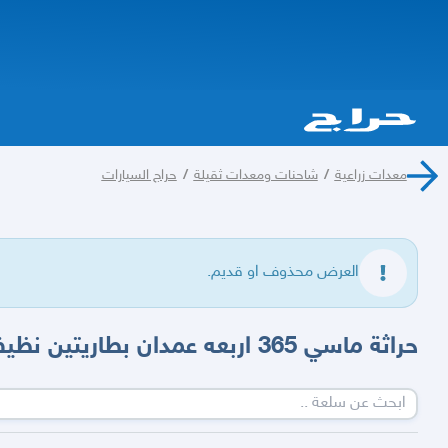
معدات زراعية
/
شاحنات ومعدات ثقيلة
/
حراج السيارات
العرض محذوف او قديم.
حراثة ماسي 365 اربعه عمدان بطاريتين نظيفه على الشرط