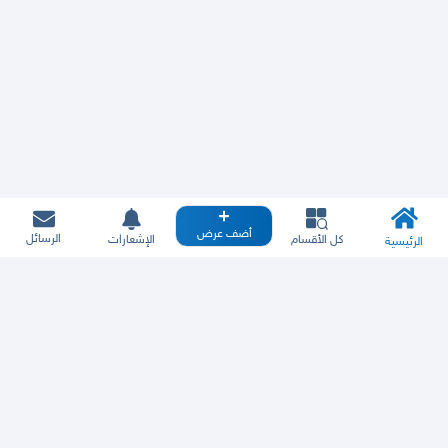
أضف عرض
الرسائل
كل الأقسام
الإشعارات
الرئيسية