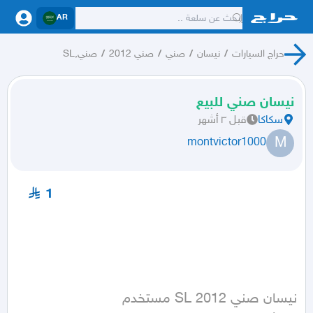
AR
حراج السيارات
/
نيسان
/
صني
/
صني 2012
/
صني,SL
نيسان صني للبيع
سكاكا
قبل ٣ أشهر
M
montvictor1000
1