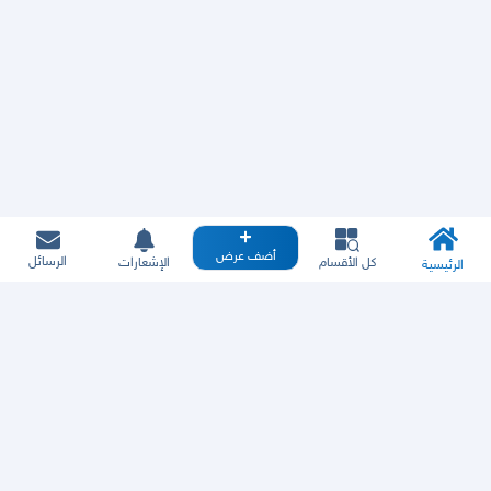
أضف عرض
الرسائل
كل الأقسام
الإشعارات
الرئيسية