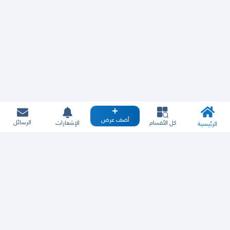
أضف عرض
الرسائل
كل الأقسام
الإشعارات
الرئيسية