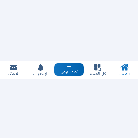
أضف عرض
الرسائل
كل الأقسام
الإشعارات
الرئيسية