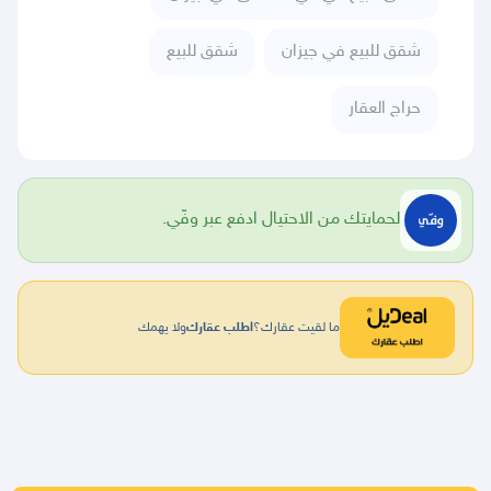
شقق للبيع في جيزان
شقق للبيع
حراج العقار
لحمايتك من الاحتيال ادفع عبر وفّي.
ما لقيت عقارك؟
اطلب عقارك
ولا يهمك