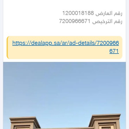
رقم الترخيص 7200966671
https://dealapp.sa/ar/ad-details/
7200966
671