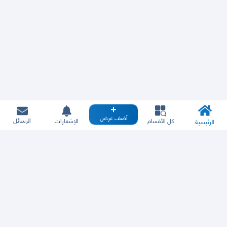
أضف عرض
الرسائل
كل الأقسام
الإشعارات
الرئيسية