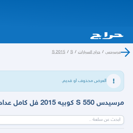
مرسيدس
/
حراج السيارات
/
S
/
S 2015
العرض محذوف او قديم.
مرسيدس S 550 كوبيه 2015 فل كامل عداد 171 الف كم