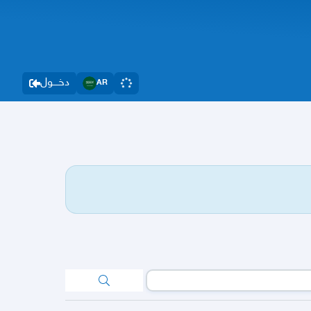
دخــــول
AR