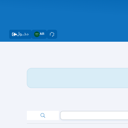
دخــــول
AR