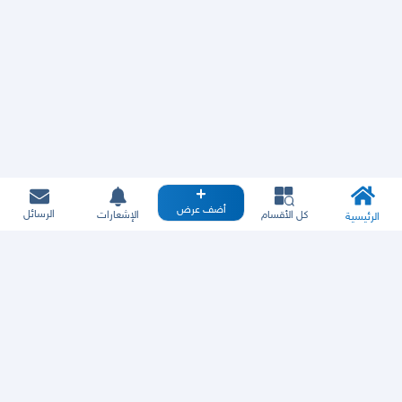
أضف عرض
الرسائل
كل الأقسام
الإشعارات
الرئيسية