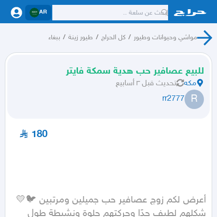
AR
مواشي وحيوانات وطيور
/
كل الحراج
/
طيور زينة
/
ببغاء
للبيع عصافير حب هدية سمكة فايتر
مكه
تحديث
قبل ٣ أسابيع
R
rr2777
180
شكلهم لطيف جدًا وحركتهم حلوة ونشيطة طول 