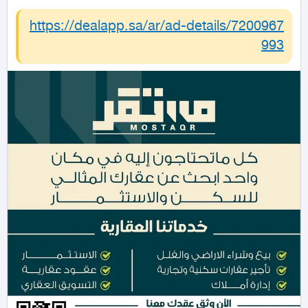
https://dealapp.sa/ar/ad-details/
7200967
993