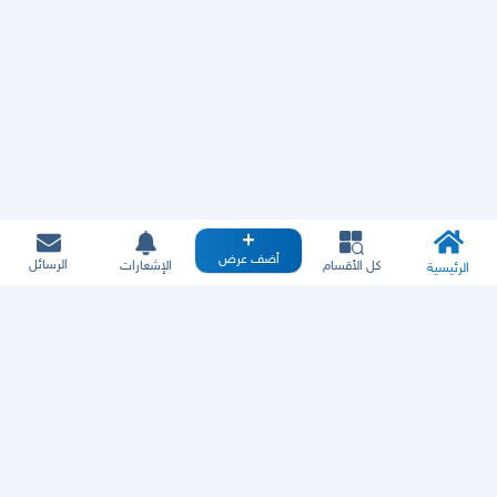
أضف عرض
الرسائل
كل الأقسام
الإشعارات
الرئيسية