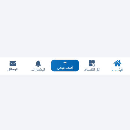
أضف عرض
الرسائل
كل الأقسام
الإشعارات
الرئيسية