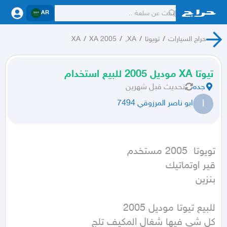
AR
حراج السيارات
/
تويوتا
/
XA,
/
XA 2005
/
XA
تيوتا XA موديل 2005 للبيع استخدام
جده
تحديث
قبل شهرين
ا
ابو ناصر المرزوقي 7494
بنزين