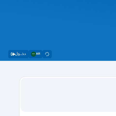
دخــــول
AR