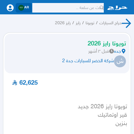
AR
حراج السيارات
/
تويوتا
/
رايز
/
رايز 2026
تويوتا رايز 2026
جده
قبل ٣ أشهر
ش
شركة الخضر للسيارات جدة 2
62,625
بنزين