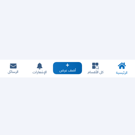
أضف عرض
الرسائل
كل الأقسام
الإشعارات
الرئيسية