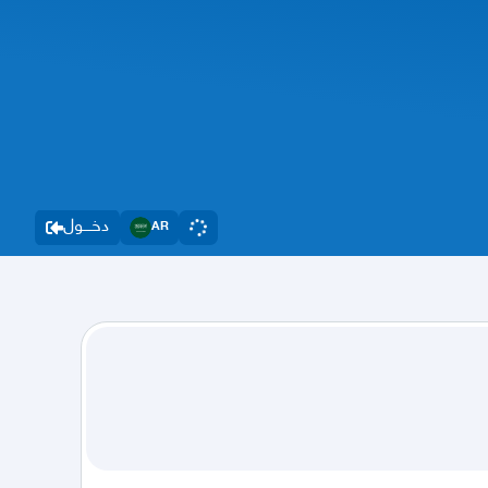
دخــــول
AR