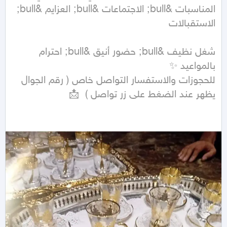
المناسبات &bull; الاجتماعات &bull; العزايم &bull; 
شغل نظيف &bull; حضور أنيق &bull; احترام 
للحجوزات والاستفسار التواصل خاص ( رقم الجوال 
يظهر عند الضغط على زر تواصل )  📩