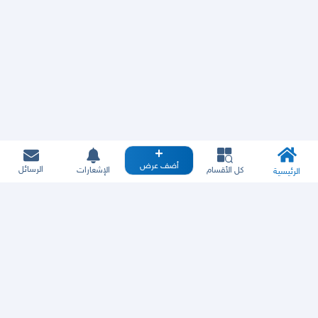
أضف عرض
الرسائل
كل الأقسام
الإشعارات
الرئيسية