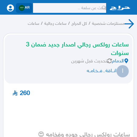
AR
مستلزمات شخصية
/
كل الحراج
/
ساعات رجالية
/
ساعات
ساعات رولكس رجالي اصدار جديد ضمان 3
سنوات
الدمام
تحديث
قبل شهرين
ا
انـــاقة ـ فـــخـامــه
260
ساعات رولكس رجالي جوده وفخامه 😍