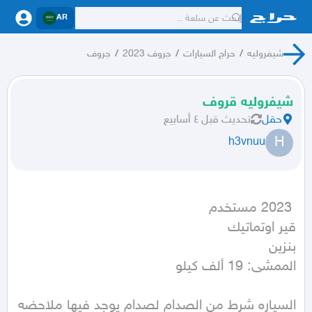
AR
شيفروليه
/
حراج السيارات
/
جروف 2023
/
جروف
شيفروليه قروف
حقل
تحديث
قبل ٤ أسابيع
H
h3vnuu
الممشى: 19 ألف كيلو
السياره شرط من الصدام لصدام يوجد فيها ملاحضه 